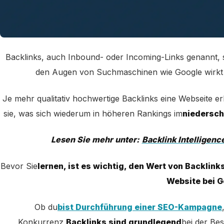
Backlinks, auch Inbound- oder Incoming-Links genannt, s
den Augen von Suchmaschinen wie Google wirkt j
Je mehr qualitativ hochwertige Backlinks eine Webseite er
sie, was sich wiederum in höheren Rankings im
niedersch
Lesen Sie mehr unter:
Backlink Intelligenc
Bevor Sie
lernen, ist es wichtig, den Wert von Backlink
Website bei G
Ob du
bist Durchführung einer SEO-Kampagne
Konkurrenz,
Backlinks sind grundlegend
bei der Bes