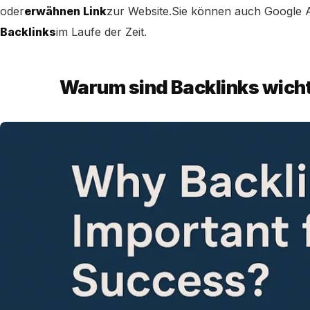
oder
erwähnen Link
zur Website.
Sie können auch Google Al
Backlinks
im Laufe der Zeit.
Warum sind Backlinks wicht