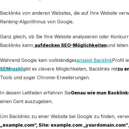
Backlinks von anderen Websites, die auf Ihre Website ver
Ranking-Algorithmus von Google.
Ganz gleich, ob Sie Ihre Website analysieren oder Konku
Backlinks kann
aufdecken SEO-Möglichkeiten
und leiten
Während Google kein vollständiges
anzeigt Backlink
Profil w
SEMrush)
gibt es clevere Möglichkeiten, Backlinks mit
zu e
Tools und sogar Chrome-Erweiterungen.
In diesem Leitfaden erfahren Sie
Genau wie man Backlinks
einen Cent auszugeben.
Um Backlinks zu einer Website bei Google zu finden, ver
„example.com“, Site: example.com „yourdomain.com“