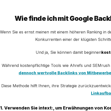
Wie finde ich mit Google Bac
Wenn Sie es ernst meinen mit einem höheren Ranking in der
Konkurrenten einer der klügsten Schrit
Und ja, Sie können damit beginnen
kost
Während kostenpflichtige Tools wie Ahrefs und SEMrush tie
dennoch wertvolle Backlinks von Mitbewerb
Diese Methode hilft Ihnen, ihre Strategie zurückzuentwic
Linkaufb
1. Verwenden Sie intext:, um Erwähnungen von 