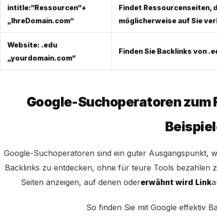
intitle:“Ressourcen“
+
Findet Ressourcenseiten, d
„IhreDomain.com“
möglicherweise auf Sie verl
Website: .edu
Finden Sie Backlinks von 
„yourdomain.com“
Google-Suchoperatoren zum F
Beispiel
Google-Suchoperatoren sind ein guter Ausgangspunkt, w
Backlinks zu entdecken, ohne für teure Tools bezahlen z
Seiten anzeigen, auf denen oder
erwähnt wird Link
a
So finden Sie mit Google effektiv 