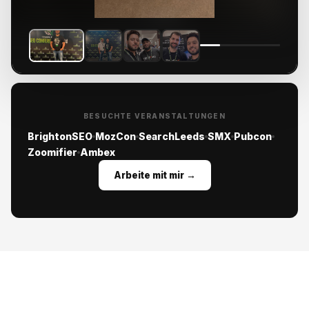
BESUCHTE VERANSTALTUNGEN
BrightonSEO
MozCon
SearchLeeds
SMX
Pubcon
Zoomifier
Ambex
Arbeite mit mir →