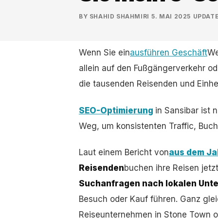
BY
SHAHID SHAHMIRI
·
5. MAI 2025
·
UPDAT
Wenn Sie ein
ausführen Geschäft
We
allein auf den Fußgängerverkehr o
die tausenden Reisenden und Einhei
SEO-Optimierung
in Sansibar ist 
Weg, um konsistenten Traffic, Buc
Laut einem Bericht von
aus dem Ja
Reisenden
buchen ihre Reisen jetz
Suchanfragen nach lokalen Un
Besuch oder Kauf führen. Ganz gleic
Reiseunternehmen in Stone Town ode