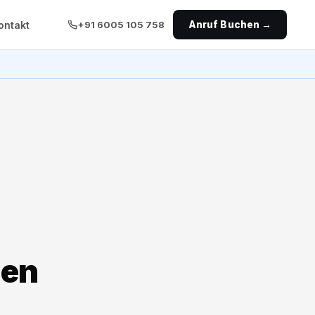
ontakt
+91 6005 105 758
Anruf Buchen →
gen