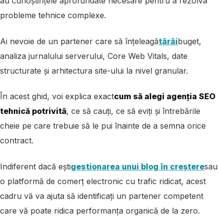
au cunoștințele aprofundate necesare pentru a rezolva
probleme tehnice complexe.
Ai nevoie de un partener care să înțeleagă
târâi
buget,
analiza jurnalului serverului, Core Web Vitals, date
structurate și arhitectura site-ului la nivel granular.
În acest ghid, voi explica exact
cum să alegi agenția SEO
tehnică potrivită
, ce să cauți, ce să eviți și întrebările
cheie pe care trebuie să le pui înainte de a semna orice
contract.
Indiferent dacă ești
gestionarea unui blog în creștere
sau
o platformă de comerț electronic cu trafic ridicat, acest
cadru vă va ajuta să identificați un partener competent
care vă poate ridica performanța organică de la zero.