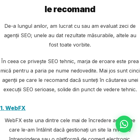
le recomand
De-a lungul anilor, am lucrat cu sau am evaluat zeci de
agenții SEO; unele au dat rezultate măsurabile, altele au
fost toate vorbite.
În ceea ce privește SEO tehnic, marja de eroare este prea
mică pentru a paria pe nume nedovedite. Mai jos sunt cinci
agenții pe care le recomand dacă sunteți în căutarea unei
execuții SEO serioase, solide din punct de vedere tehnic.
1. WebFX
WebFX este una dintre cele mai de încredere agenții pe
care le-am întâlnit dacă gestionați un site la nivel de
întreprindere sau o platformă de comerț electronic.