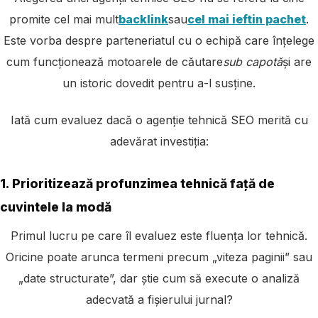
promite cel mai mult
backlink
sau
cel mai ieftin pachet
.
Este vorba despre parteneriatul cu o echipă care înțelege
cum funcționează motoarele de căutare
sub capotă
și are
un istoric dovedit pentru a-l susține.
Iată cum evaluez dacă o agenție tehnică SEO merită cu
adevărat investiția:
1. Prioritizează profunzimea tehnică față de
cuvintele la modă
Primul lucru pe care îl evaluez este fluența lor tehnică.
Oricine poate arunca termeni precum „viteza paginii” sau
„date structurate”, dar știe cum să execute o analiză
adecvată a fișierului jurnal?