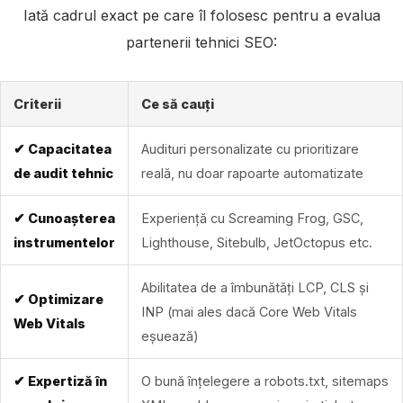
Iată cadrul exact pe care îl folosesc pentru a evalua
partenerii tehnici SEO:
Criterii
Ce să cauți
✔ Capacitatea
Audituri personalizate cu prioritizare
de audit tehnic
reală, nu doar rapoarte automatizate
✔ Cunoașterea
Experiență cu Screaming Frog, GSC,
instrumentelor
Lighthouse, Sitebulb, JetOctopus etc.
Abilitatea de a îmbunătăți LCP, CLS și
✔ Optimizare
INP (mai ales dacă Core Web Vitals
Web Vitals
eșuează)
✔ Expertiză în
O bună înțelegere a robots.txt, sitemaps