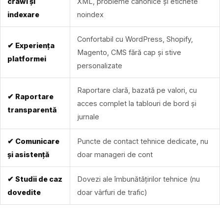
crawl și
XML, probleme canonice și etichete
indexare
noindex
Confortabil cu WordPress, Shopify,
✔ Experiența
Magento, CMS fără cap și stive
platformei
personalizate
Raportare clară, bazată pe valori, cu
✔ Raportare
acces complet la tablouri de bord și
transparentă
jurnale
✔ Comunicare
Puncte de contact tehnice dedicate, nu
și asistență
doar manageri de cont
✔ Studii de caz
Dovezi ale îmbunătățirilor tehnice (nu
dovedite
doar vârfuri de trafic)