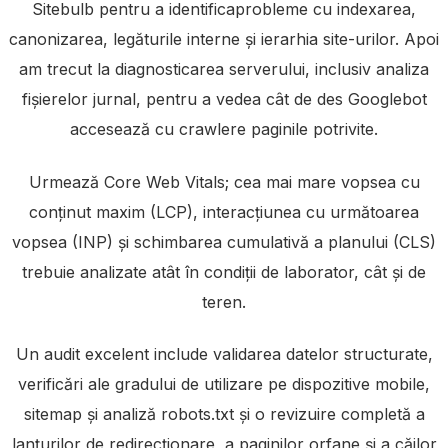
Sitebulb pentru a identifica
probleme cu indexarea,
canonizarea, legăturile interne și ierarhia site-urilor. Apoi
am trecut la diagnosticarea serverului, inclusiv analiza
fișierelor jurnal, pentru a vedea cât de des Googlebot
accesează cu crawlere paginile potrivite.
Urmează Core Web Vitals; cea mai mare vopsea cu
conținut maxim (LCP), interacțiunea cu următoarea
vopsea (INP) și schimbarea cumulativă a planului (CLS)
trebuie analizate atât în ​​condiții de laborator, cât și de
teren.
Un audit excelent include validarea datelor structurate,
verificări ale gradului de utilizare pe dispozitive mobile,
sitemap și analiză robots.txt și o revizuire completă a
lanțurilor de redirecționare, a paginilor orfane și a căilor