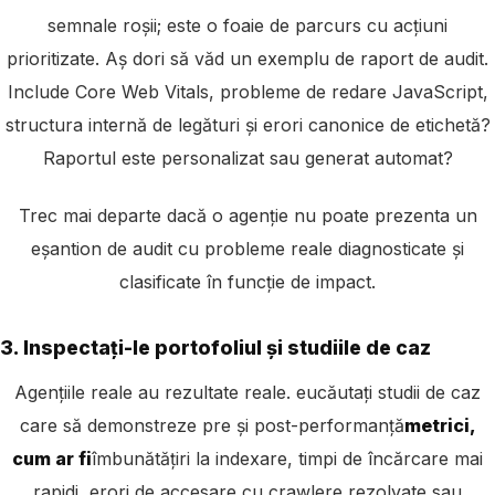
semnale roșii; este o foaie de parcurs cu acțiuni
prioritizate. Aș dori să văd un exemplu de raport de audit.
Include Core Web Vitals, probleme de redare JavaScript,
structura internă de legături și erori canonice de etichetă?
Raportul este personalizat sau generat automat?
Trec mai departe dacă o agenție nu poate prezenta un
eșantion de audit cu probleme reale diagnosticate și
clasificate în funcție de impact.
3. Inspectați-le portofoliul și studiile de caz
Agențiile reale au rezultate reale. eu
căutați studii de caz
care să demonstreze pre și post-performanță
metrici,
cum ar fi
îmbunătățiri la indexare, timpi de încărcare mai
rapidi, erori de accesare cu crawlere rezolvate sau