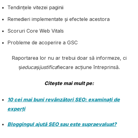
Tendințele vitezei paginii
Remedieri implementate și efectele acestora
Scoruri Core Web Vitals
Probleme de acoperire a GSC
Raportarea lor nu ar trebui doar să informeze, ci
și
educa
și
justifica
fiecare acțiune întreprinsă.
Citește mai mult pe:
10 cei mai buni revânzători SEO: examinați de
experți
Bloggingul ajută SEO sau este supraevaluat?