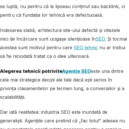
se luptă, nu pentru că le lipseau conținut sau backlink, ci
pentru că fundația lor tehnică era defectuoasă.
Indexarea slabă, arhitectura site-ului defectă și vitezele
mici de încărcare sunt ucigașe silențioase în
SEO
. Și tocmai
acestea sunt motivul pentru care
SEO tehnic
nu ar trebui
să fie niciodată tratat ca o idee ulterioară.
Alegerea tehnicii potrivite
Agenție SEO
este una dintre
cele mai strategice decizii ale tale dacă ești serios în
privința clasamentelor pe termen lung, a conversiilor și a
scalabilității
.
Dar iată realitatea: industria SEO este inundată de
generaliști. Agențiile care pretind că „fac totul” adesea nu