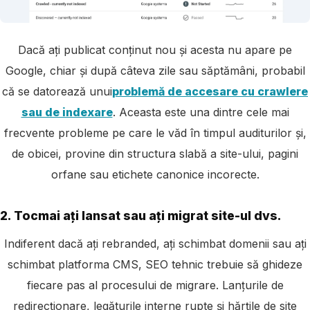
Dacă ați publicat conținut nou și acesta nu apare pe
Google, chiar și după câteva zile sau săptămâni, probabil
că se datorează unui
problemă de accesare cu crawlere
sau de indexare
. Aceasta este una dintre cele mai
frecvente probleme pe care le văd în timpul auditurilor și,
de obicei, provine din structura slabă a site-ului, pagini
orfane sau etichete canonice incorecte.
2. Tocmai ați lansat sau ați migrat site-ul dvs.
Indiferent dacă ați rebranded, ați schimbat domenii sau ați
schimbat platforma CMS, SEO tehnic trebuie să ghideze
fiecare pas al procesului de migrare. Lanțurile de
redirecționare, legăturile interne rupte și hărțile de site