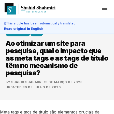
🌐
This article has been automatically translated.
Read original in English
MARKETING
SEO
Ao otimizar um site para
pesquisa, qual o impacto que
as meta tags e as tags de título
têm no mecanismo de
pesquisa?
BY
SHAHID SHAHMIRI
·
19 DE MARÇO DE 2025
·
UPDATED
30 DE JULHO DE 2026
Meta tags e tags de título são elementos cruciais da