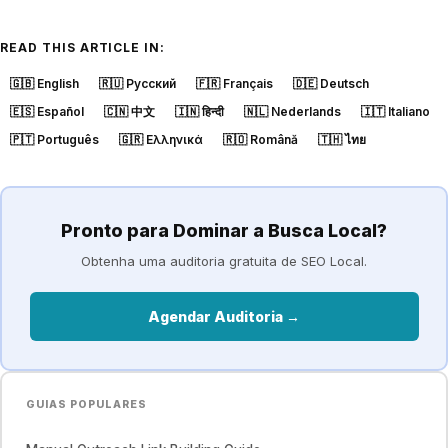
READ THIS ARTICLE IN:
🇬🇧
English
🇷🇺
Русский
🇫🇷
Français
🇩🇪
Deutsch
🇪🇸
Español
🇨🇳
中文
🇮🇳
हिन्दी
🇳🇱
Nederlands
🇮🇹
Italiano
🇵🇹
Português
🇬🇷
Ελληνικά
🇷🇴
Română
🇹🇭
ไทย
Pronto para Dominar a Busca Local?
Obtenha uma auditoria gratuita de SEO Local.
Agendar Auditoria →
GUIAS POPULARES