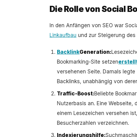
Die Rolle von Social 
In den Anfängen von SEO war Socia
Linkaufbau
und zur Steigerung des T
Backlink
Generation:
Lesezeiche
Bookmarking-Site setzen
erstell
versehenen Seite. Damals legte
Backlinks, unabhängig von deren
Traffic-Boost:
Beliebte Bookmar
Nutzerbasis an. Eine Webseite, di
einem Lesezeichen versehen ist,
Besucherzahlen verzeichnen.
Indexierungshilfe:
Suchmaschine