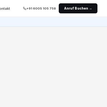
ontakt
+91 6005 105 758
Anruf Buchen →