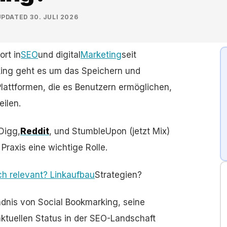
UPDATED
30. JULI 2026
ort in
SEO
und digital
Marketing
seit
ing geht es um das Speichern und
lattformen, die es Benutzern ermöglichen,
eilen.
 Digg,
Reddit
, und StumbleUpon (jetzt Mix)
Praxis eine wichtige Rolle.
h relevant? Linkaufbau
Strategien?
ndnis von Social Bookmarking, seine
ktuellen Status in der SEO-Landschaft