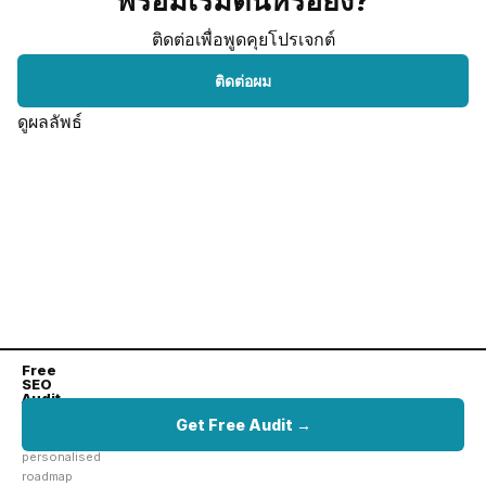
พร้อมเริ่มต้นหรือยัง?
ติดต่อเพื่อพูดคุยโปรเจกต์
ติดต่อผม
ดูผลลัพธ์
Free
SEO
Audit
Get
Get Free Audit →
your
personalised
roadmap