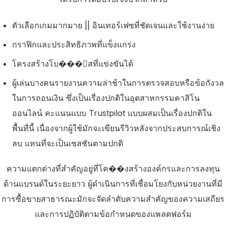
ตัวเลือกเกมมากมาย || อินเทอร์เฟซที่ชัดเจนและใช้งานง่าย
กราฟิกและประสิทธิภาพที่แข็งแกร่ง
โครงสร้างโบ���ัสที่แข่งขันได้
ผู้เล่นบางคนรายงานความล่าช้าในการตรวจสอบหรือข้อกังวล
ในการถอนเงิน ซึ่งเป็นเรื่องปกติในอุตสาหกรรมคาสิโน
ออนไลน์ คะแนนแบบ Trustpilot แบบผสมเป็นเรื่องปกติใน
พื้นที่นี้ เนื่องจากผู้ใช้มักจะเขียนรีวิวหลังจากประสบการณ์เชิง
ลบ แทนที่จะเป็นเซสชันตามปกติ
ความแตกต่างที่สำคัญอยู่ที่โค��งสร้างองค์กรและการลงทุน
ด้านแบรนด์ในระยะยาว ผู้ดำเนินการที่เชื่อมโยงกับหน่วยงานที่มี
การซื้อขายสาธารณะมักจะจัดลำดับความสำคัญของความเสถียร
และการปฏิบัติตามข้อกำหนดของแพลตฟอร์ม