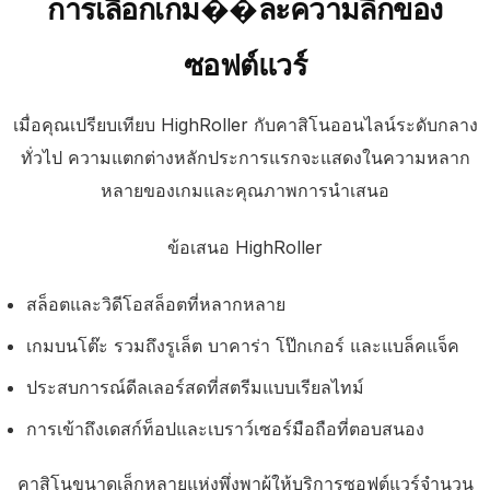
การเลือกเกม��ละความลึกของ
ซอฟต์แวร์
เมื่อคุณเปรียบเทียบ HighRoller กับคาสิโนออนไลน์ระดับกลาง
ทั่วไป ความแตกต่างหลักประการแรกจะแสดงในความหลาก
หลายของเกมและคุณภาพการนำเสนอ
ข้อเสนอ HighRoller
สล็อตและวิดีโอสล็อตที่หลากหลาย
เกมบนโต๊ะ รวมถึงรูเล็ต บาคาร่า โป๊กเกอร์ และแบล็คแจ็ค
ประสบการณ์ดีลเลอร์สดที่สตรีมแบบเรียลไทม์
การเข้าถึงเดสก์ท็อปและเบราว์เซอร์มือถือที่ตอบสนอง
คาสิโนขนาดเล็กหลายแห่งพึ่งพาผู้ให้บริการซอฟต์แวร์จำนวน