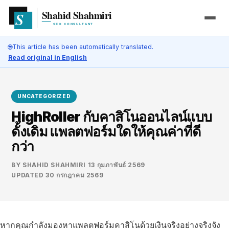
🌐
This article has been automatically translated.
Read original in English
UNCATEGORIZED
HighRoller กับคาสิโนออนไลน์แบบ
ดั้งเดิม แพลตฟอร์มใดให้คุณค่าที่ดี
กว่า
BY
SHAHID SHAHMIRI
·
13 กุมภาพันธ์ 2569
·
UPDATED
30 กรกฎาคม 2569
หากคุณกำลังมองหาแพลตฟอร์มคาสิโนด้วยเงินจริงอย่างจริงจัง