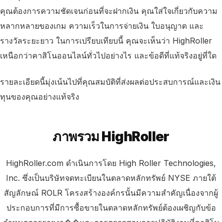
คุณต้องการความชัดเจนก่อนที่จะฝากเงิน คุณใส่ใจเกี่ยวกับความ
หลากหลายของเกม ความเร็วในการจ่ายเงิน ใบอนุญาต และ
รางวัลระยะยาว ในการเปรียบเทียบนี้ คุณจะเห็นว่า HighRoller
เหนือกว่าคาสิโนออนไลน์ทั่วไปอย่างไร และข้อดีที่แท้จริงอยู่ที่ใด
รายละเอียดนี้มุ่งเน้นไปที่คุณสมบัติที่ส่งผลต่อประสบการณ์และเงิน
ทุนของคุณอย่างแท้จริง
ภาพรวม HighRoller
HighRoller.com ดำเนินการโดย High Roller Technologies,
Inc. ซึ่งเป็นบริษัทจดทะเบียนในตลาดหลักทรัพย์ NYSE ภายใต้
สัญลักษณ์ ROLR โครงสร้างองค์กรนั้นมีความสำคัญเนื่องจากผู้
ประกอบการที่มีการซื้อขายในตลาดหลักทรัพย์ต้องเผชิญกับข้อ