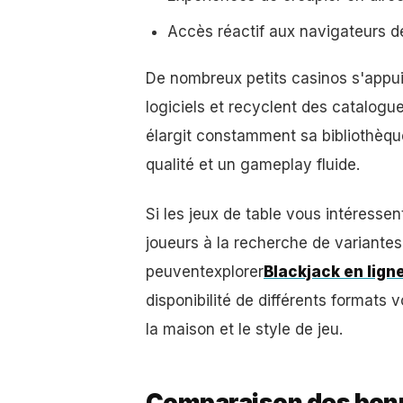
Accès réactif aux navigateurs d
De nombreux petits casinos s'appui
logiciels et recyclent des catalogu
élargit constamment sa bibliothèqu
qualité et un gameplay fluide.
Si les jeux de table vous intéresse
joueurs à la recherche de variantes
peuvent
explorer
Blackjack en lign
disponibilité de différents formats
la maison et le style de jeu.
Comparaison des bon