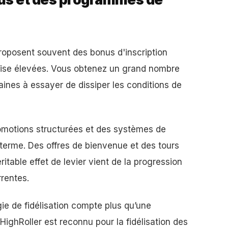
proposent souvent des bonus d'inscription
mise élevées. Vous obtenez un grand nombre
ines à essayer de dissiper les conditions de
omotions structurées et des systèmes de
 terme. Des offres de bienvenue et des tours
ritable effet de levier vient de la progression
rrentes.
égie de fidélisation compte plus qu’une
ighRoller est reconnu pour la fidélisation des