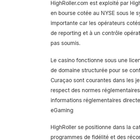
HighRoller.com est exploité par Hig
en bourse cotée au NYSE sous le sy
importante car les opérateurs coté
de reporting et à un contrôle opérat
pas soumis.
Le casino fonctionne sous une licen
de domaine structurée pour se conf
Curaçao sont courantes dans les jeu
respect des normes réglementaires 
informations réglementaires directem
eGaming
HighRoller se positionne dans la c
programmes de fidélité et des réc