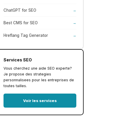
ChatGPT for SEO
→
Best CMS for SEO
→
Hreflang Tag Generator
→
Services SEO
Vous cherchez une aide SEO experte?
Je propose des strategies
personnalisees pour les entreprises de
toutes tailles.
Voir les services