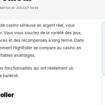
PDATED
30 JUILLET 2026
de casino sérieuse en argent réel, vous
r. Vous vous souciez de la variété des jeux,
ences et des récompenses à long terme. Dans
mment HighRoller se compare au casino en
ritables avantages.
es fonctionnalités qui ont réellement un
e bankroll.
oller