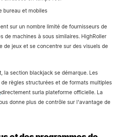
e bureau et mobiles
ent sur un nombre limité de fournisseurs de
es de machines à sous similaires. HighRoller
e de jeux et se concentre sur des visuels de
nt, la section blackjack se démarque. Les
 de règles structurées et de formats multiples
e
directement sur
la plateforme officielle. La
 vous donne plus de contrôle sur l'avantage de
us et des programmes de