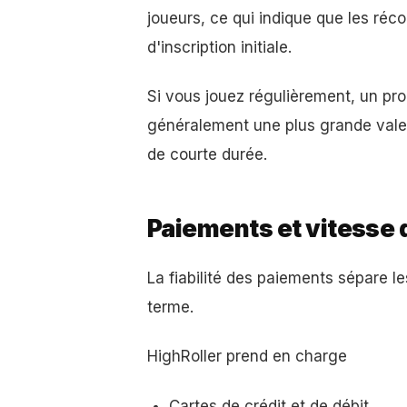
joueurs, ce qui indique que les ré
d'inscription initiale.
Si vous jouez régulièrement, un pro
généralement une plus grande vale
de courte durée.
Paiements et vitesse d
La fiabilité des paiements sépare l
terme.
HighRoller prend en charge
Cartes de crédit et de débit.