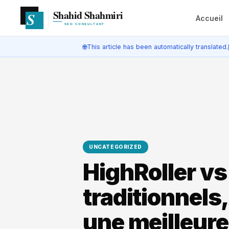
Accueil
🌐
This article has been automatically translated.
UNCATEGORIZED
HighRoller vs
traditionnels,
une meilleure