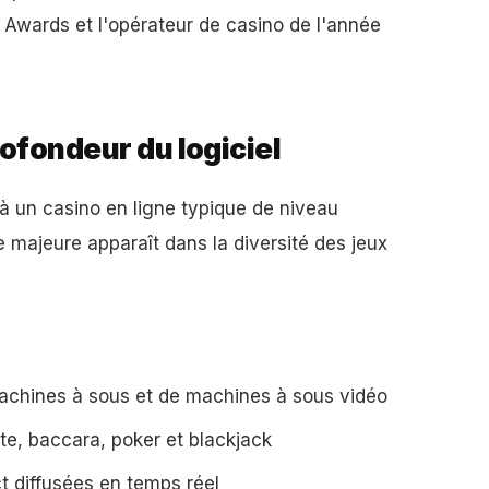
Awards et l'opérateur de casino de l'année
rofondeur du logiciel
 un casino en ligne typique de niveau
e majeure apparaît dans la diversité des jeux
achines à sous et de machines à sous vidéo
te, baccara, poker et blackjack
t diffusées en temps réel