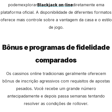
podem
explorar
Blackjack on-line
diretamente em
a
plataforma oficial. A disponibilidade de diferentes formatos
oferece mais controle sobre a vantagem da casa e o estilo
de jogo.
Bônus e programas de fidelidade
comparados
Os cassinos online tradicionais geralmente oferecem
bônus de inscrição agressivos com requisitos de apostas
pesados. Você recebe um grande número
antecipadamente e depois passa semanas tentando
resolver as condições de rollover.