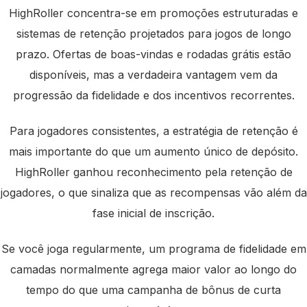
HighRoller concentra-se em promoções estruturadas e
sistemas de retenção projetados para jogos de longo
prazo. Ofertas de boas-vindas e rodadas grátis estão
disponíveis, mas a verdadeira vantagem vem da
progressão da fidelidade e dos incentivos recorrentes.
Para jogadores consistentes, a estratégia de retenção é
mais importante do que um aumento único de depósito.
HighRoller ganhou reconhecimento pela retenção de
jogadores, o que sinaliza que as recompensas vão além da
fase inicial de inscrição.
Se você joga regularmente, um programa de fidelidade em
camadas normalmente agrega maior valor ao longo do
tempo do que uma campanha de bônus de curta