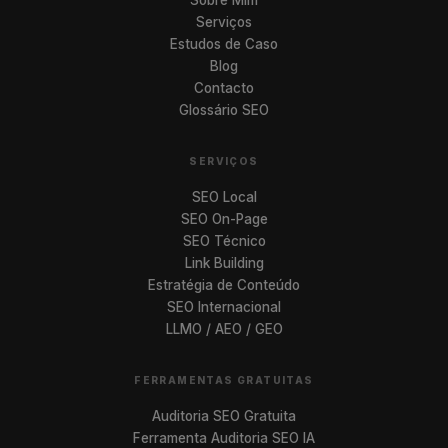
Sobre Mim
Serviços
Estudos de Caso
Blog
Contacto
Glossário SEO
SERVIÇOS
SEO Local
SEO On-Page
SEO Técnico
Link Building
Estratégia de Conteúdo
SEO Internacional
LLMO / AEO / GEO
FERRAMENTAS GRATUITAS
Auditoria SEO Gratuita
Ferramenta Auditoria SEO IA