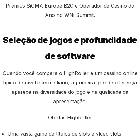
Prémios SiGMA Europe B2C e Operador de Casino do
Ano no WNi Summit.
Seleção de jogos e profundidade
de software
Quando você compara o HighRoller a um cassino online
típico de nível intermediário, a primeira grande diferença
aparece na diversidade do jogo e na qualidade da
apresentação.
Ofertas HighRoller
Uma vasta gama de títulos de slots e vídeo slots