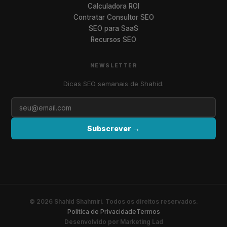
Calculadora ROI
Contratar Consultor SEO
SEO para SaaS
Recursos SEO
NEWSLETTER
Dicas SEO semanais de Shahid.
Subscrever →
©
2026
Shahid Shahmiri.
Todos os direitos reservados.
Política de Privacidade
Termos
Desenvolvido por Marketing Lad