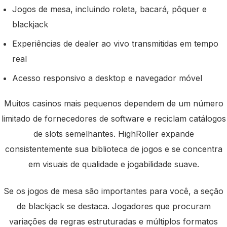
Jogos de mesa, incluindo roleta, bacará, pôquer e
blackjack
Experiências de dealer ao vivo transmitidas em tempo
real
Acesso responsivo a desktop e navegador móvel
Muitos casinos mais pequenos dependem de um número
limitado de fornecedores de software e reciclam catálogos
de slots semelhantes. HighRoller expande
consistentemente sua biblioteca de jogos e se concentra
em visuais de qualidade e jogabilidade suave.
Se os jogos de mesa são importantes para você, a seção
de blackjack se destaca. Jogadores que procuram
variações de regras estruturadas e múltiplos formatos