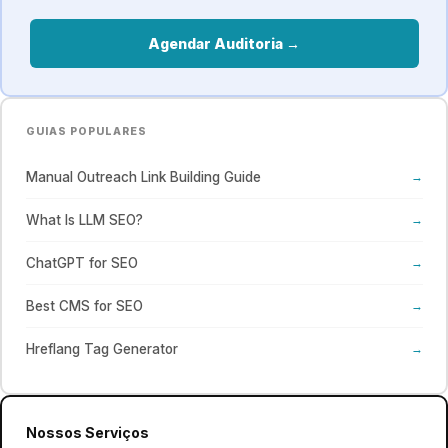
Agendar Auditoria →
GUIAS POPULARES
Manual Outreach Link Building Guide
→
What Is LLM SEO?
→
ChatGPT for SEO
→
Best CMS for SEO
→
Hreflang Tag Generator
→
Nossos Serviços