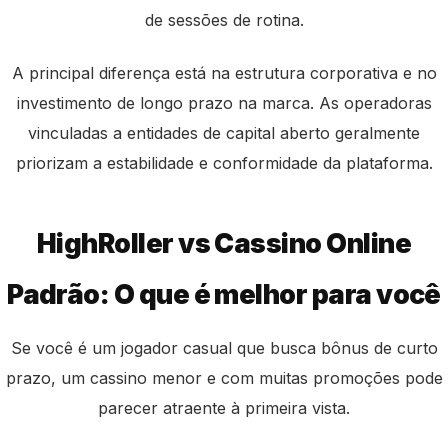
de sessões de rotina.
A principal diferença está na estrutura corporativa e no
investimento de longo prazo na marca. As operadoras
vinculadas a entidades de capital aberto geralmente
priorizam a estabilidade e conformidade da plataforma.
HighRoller vs Cassino Online
Padrão: O que é melhor para você
Se você é um jogador casual que busca bônus de curto
prazo, um cassino menor e com muitas promoções pode
parecer atraente à primeira vista.