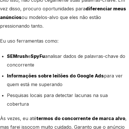
Dito isso, não copio cegamente suas palavras-chave. Em
vez disso, procuro oportunidades para
diferenciar meus
anúncios
ou modelos-alvo que eles não estão
pressionando tanto.
Eu uso ferramentas como:
SEMrush
e
SpyFu
analisar dados de palavras-chave do
concorrente
Informações sobre leilões do Google Ads
para ver
quem está me superando
Pesquisas locais para detectar lacunas na sua
cobertura
Às vezes
, eu até
termos do concorrente de marca alvo
,
mas farei isso
com muito cuidado. Garanto que o anúncio