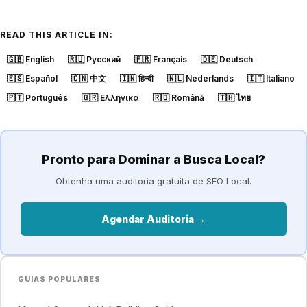
READ THIS ARTICLE IN:
🇬🇧
English
🇷🇺
Русский
🇫🇷
Français
🇩🇪
Deutsch
🇪🇸
Español
🇨🇳
中文
🇮🇳
हिन्दी
🇳🇱
Nederlands
🇮🇹
Italiano
🇵🇹
Português
🇬🇷
Ελληνικά
🇷🇴
Română
🇹🇭
ไทย
Pronto para Dominar a Busca Local?
Obtenha uma auditoria gratuita de SEO Local.
Agendar Auditoria →
GUIAS POPULARES