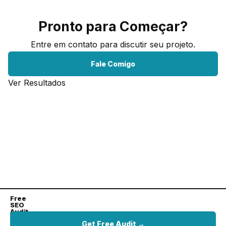
Pronto para Começar?
Entre em contato para discutir seu projeto.
Fale Comigo
Ver Resultados
Free
SEO
Audit
Get
Get Free Audit →