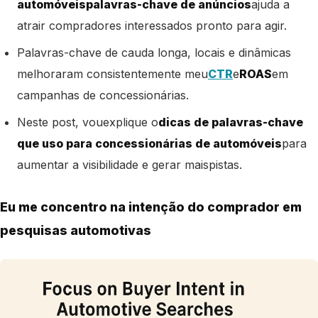
automóveis
palavras-chave de anúncios
ajuda a
atrair compradores interessados ​​
pronto para agir.
Palavras-chave de cauda longa, locais e dinâmicas
melhoraram consistentemente meu
CTR
e
ROAS
em
campanhas de concessionárias.
Neste post, vou
explique o
dicas de palavras-chave
que uso para concessionárias de automóveis
para
aumentar a visibilidade e gerar mais
pistas.
Eu me concentro na intenção do comprador em
pesquisas automotivas