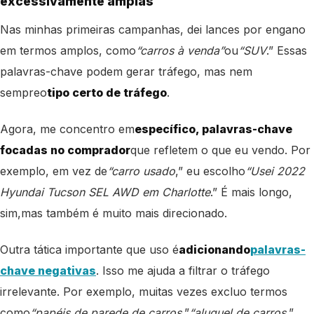
excessivamente amplas
Nas minhas primeiras campanhas, dei lances por engano
em termos amplos, como
“carros à venda”
ou
“SUV
.” Essas
palavras-chave podem gerar tráfego, mas nem
sempre
o
tipo certo de tráfego
.
Agora, me concentro em
específico
, palavras-chave
focadas no comprador
que refletem o que eu vendo. Por
exemplo, em vez de
“carro usado
,” eu escolho
“Usei 2022
Hyundai Tucson SEL AWD em Charlotte
.” É mais longo,
sim,
mas também é muito mais direcionado.
Outra tática importante que uso é
adicionando
palavras-
chave negativas
. Isso me ajuda a filtrar o tráfego
irrelevante. Por exemplo, muitas vezes excluo termos
como
“papéis de parede de carros
,”
“aluguel de carros
,”