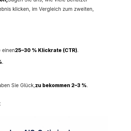
bnis klicken, im Vergleich zum zweiten,
e einen
25–30 % Klickrate (CTR)
.
%
.
aben Sie Glück,
zu bekommen 2–3 %
.
t