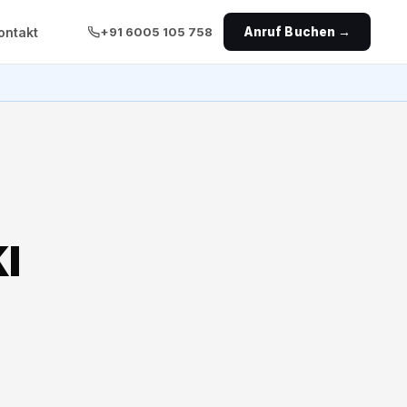
ontakt
+91 6005 105 758
Anruf Buchen →
I