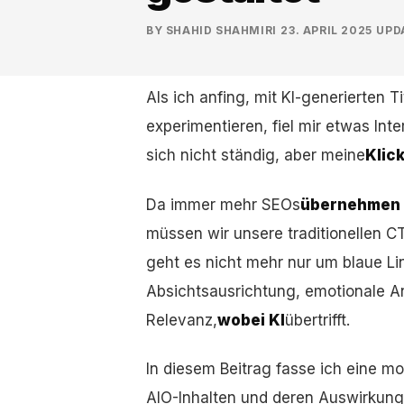
BY
SHAHID SHAHMIRI
·
23. APRIL 2025
·
UPD
Als ich anfing, mit KI-generierten
experimentieren, fiel mir etwas In
sich nicht ständig, aber meine
Klic
Da immer mehr SEOs
übernehmen A
müssen wir unsere traditionellen 
geht es nicht mehr nur um blaue L
Absichtsausrichtung, emotionale A
Relevanz,
wobei KI
übertrifft.
In diesem Beitrag fasse ich eine 
AIO-Inhalten und deren Auswirkun