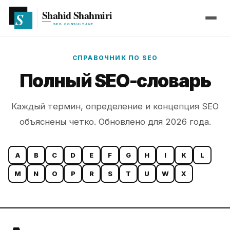
СПРАВОЧНИК ПО SEO
Полный SEO-словарь
Каждый термин, определение и концепция SEO
объяснены четко. Обновлено для 2026 года.
A
B
C
D
E
F
G
H
I
K
L
M
N
O
P
R
S
T
U
W
X