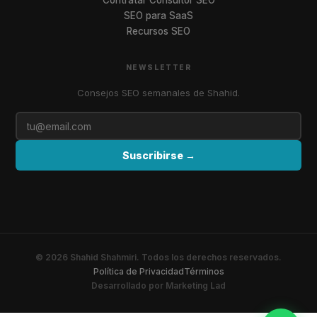
Contratar Consultor SEO
SEO para SaaS
Recursos SEO
NEWSLETTER
Consejos SEO semanales de Shahid.
Suscribirse →
©
2026
Shahid Shahmiri.
Todos los derechos reservados.
Política de Privacidad
Términos
Desarrollado por Marketing Lad