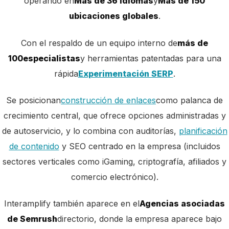
operando en
Más de 36 idiomas
y
Más de 150
ubicaciones globales
.
Con el respaldo de un equipo interno de
más de
100
especialistas
y herramientas patentadas para una
rápida
Experimentación SERP
.
Se posicionan
construcción de enlaces
como palanca de
crecimiento central, que ofrece opciones administradas y
de autoservicio, y lo combina con auditorías,
planificación
de contenido
y SEO centrado en la empresa (incluidos
sectores verticales como iGaming, criptografía, afiliados y
comercio electrónico).
Interamplify también aparece en el
Agencias asociadas
de Semrush
directorio, donde la empresa aparece bajo