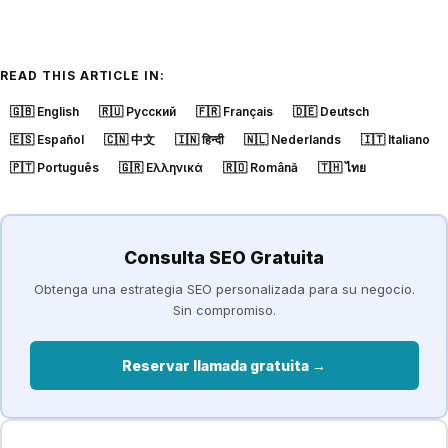
READ THIS ARTICLE IN:
🇬🇧
English
🇷🇺
Русский
🇫🇷
Français
🇩🇪
Deutsch
🇪🇸
Español
🇨🇳
中文
🇮🇳
हिन्दी
🇳🇱
Nederlands
🇮🇹
Italiano
🇵🇹
Português
🇬🇷
Ελληνικά
🇷🇴
Română
🇹🇭
ไทย
Consulta SEO Gratuita
Obtenga una estrategia SEO personalizada para su negocio.
Sin compromiso.
Reservar llamada gratuita →