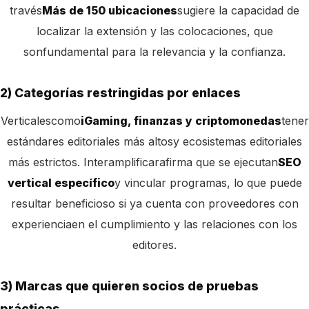
través
Más de 150 ubicaciones
sugiere la capacidad de
localizar la extensión y las colocaciones, que
son
fundamental para la relevancia y la confianza.
2) Categorías restringidas por enlaces
Verticales
como
iGaming, finanzas y criptomonedas
tener
estándares editoriales más altos
y ecosistemas editoriales
más estrictos. Interamplificar
afirma que se ejecutan
SEO
vertical específico
y vincular programas, lo que puede
resultar beneficioso si ya cuenta con proveedores con
experiencia
en el cumplimiento y las relaciones con los
editores.
3) Marcas que quieren socios de pruebas
prácticas