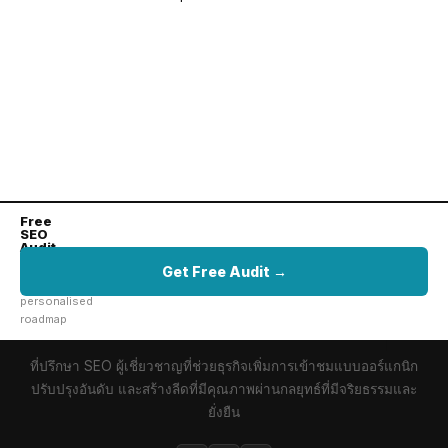
Free
SEO
Audit
Get
Get Free Audit →
your
personalised
roadmap
ที่ปรึกษา SEO ผู้เชี่ยวชาญที่ช่วยธุรกิจเพิ่มการเข้าชมแบบออร์แกนิก
ปรับปรุงอันดับ และสร้างลีดที่มีคุณภาพผ่านกลยุทธ์ที่มีจริยธรรมและ
ยั่งยืน