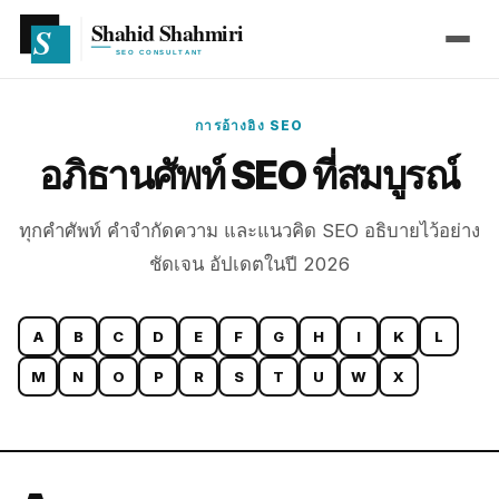
การอ้างอิง SEO
อภิธานศัพท์ SEO ที่สมบูรณ์
ทุกคำศัพท์ คำจำกัดความ และแนวคิด SEO อธิบายไว้อย่าง
ชัดเจน อัปเดตในปี 2026
A
B
C
D
E
F
G
H
I
K
L
M
N
O
P
R
S
T
U
W
X