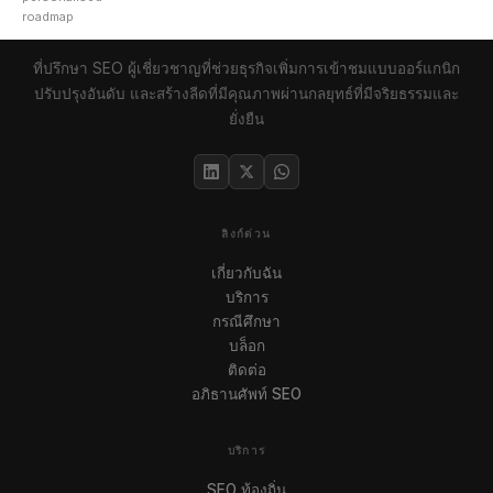
roadmap
ที่ปรึกษา SEO ผู้เชี่ยวชาญที่ช่วยธุรกิจเพิ่มการเข้าชมแบบออร์แกนิก
ปรับปรุงอันดับ และสร้างลีดที่มีคุณภาพผ่านกลยุทธ์ที่มีจริยธรรมและ
ยั่งยืน
ลิงก์ด่วน
เกี่ยวกับฉัน
บริการ
กรณีศึกษา
บล็อก
ติดต่อ
อภิธานศัพท์ SEO
บริการ
SEO ท้องถิ่น