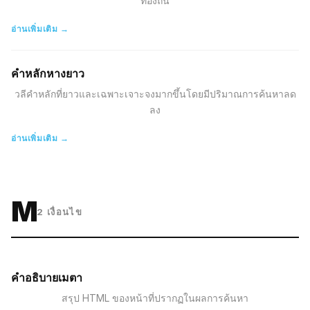
ท้องถิ่น
อ่านเพิ่มเติม →
คำหลักหางยาว
วลีคำหลักที่ยาวและเฉพาะเจาะจงมากขึ้นโดยมีปริมาณการค้นหาลด
ลง
อ่านเพิ่มเติม →
M
2
เงื่อนไข
คำอธิบายเมตา
สรุป HTML ของหน้าที่ปรากฏในผลการค้นหา