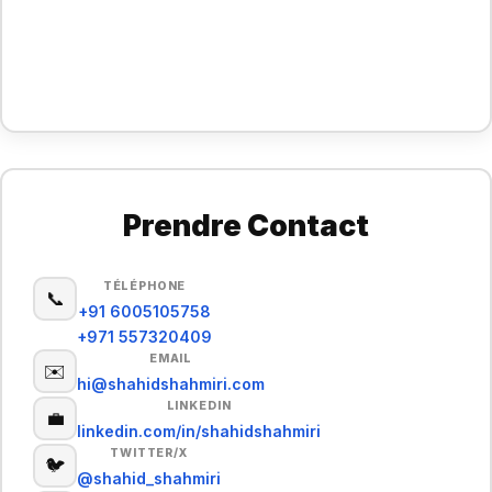
Prendre Contact
TÉLÉPHONE
📞
+91 6005105758
+971 557320409
EMAIL
✉️
hi@shahidshahmiri.com
LINKEDIN
💼
linkedin.com/in/shahidshahmiri
TWITTER/X
🐦
@shahid_shahmiri